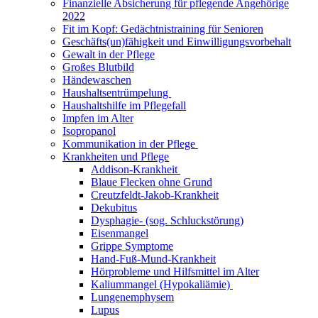
Finanzielle Absicherung für pflegende Angehörige
2022
Fit im Kopf: Gedächtnistraining für Senioren
Geschäfts(un)fähigkeit und Einwilligungsvorbehalt
Gewalt in der Pflege
Großes Blutbild
Händewaschen
Haushaltsentrümpelung
Haushaltshilfe im Pflegefall
Impfen im Alter
Isopropanol
Kommunikation in der Pflege
Krankheiten und Pflege
Addison-Krankheit
Blaue Flecken ohne Grund
Creutzfeldt-Jakob-Krankheit
Dekubitus
Dysphagie- (sog. Schluckstörung)
Eisenmangel
Grippe Symptome
Hand-Fuß-Mund-Krankheit
Hörprobleme und Hilfsmittel im Alter
Kaliummangel (Hypokaliämie)
Lungenemphysem
Lupus