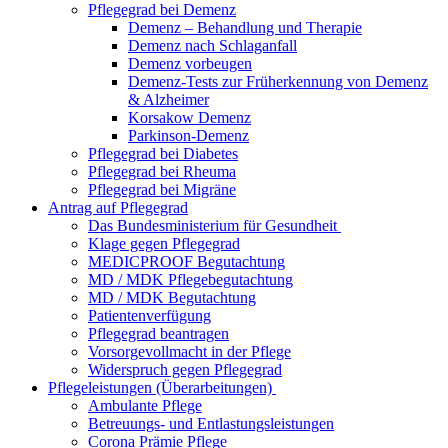
Pflegegrad bei Demenz
Demenz – Behandlung und Therapie
Demenz nach Schlaganfall
Demenz vorbeugen
Demenz-Tests zur Früherkennung von Demenz
& Alzheimer
Korsakow Demenz
Parkinson-Demenz
Pflegegrad bei Diabetes
Pflegegrad bei Rheuma
Pflegegrad bei Migräne
Antrag auf Pflegegrad
Das Bundesministerium für Gesundheit
Klage gegen Pflegegrad
MEDICPROOF Begutachtung
MD / MDK Pflegebegutachtung
MD / MDK Begutachtung
Patientenverfügung
Pflegegrad beantragen
Vorsorgevollmacht in der Pflege
Widerspruch gegen Pflegegrad
Pflegeleistungen (Überarbeitungen)
Ambulante Pflege
Betreuungs- und Entlastungsleistungen
Corona Prämie Pflege