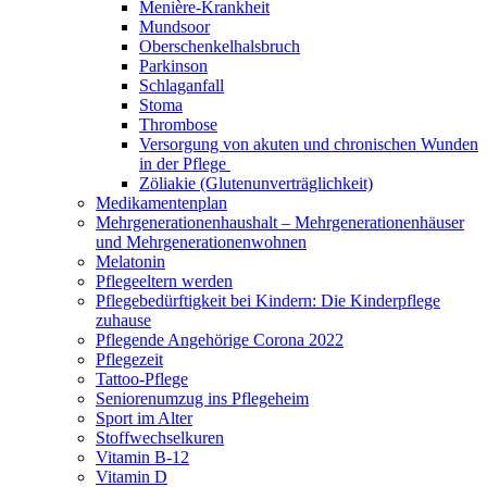
Menière-Krankheit
Mundsoor
Oberschenkelhalsbruch
Parkinson
Schlaganfall
Stoma
Thrombose
Versorgung von akuten und chronischen Wunden
in der Pflege
Zöliakie (Glutenunverträglichkeit)
Medikamentenplan
Mehrgenerationenhaushalt – Mehrgenerationenhäuser
und Mehrgenerationenwohnen
Melatonin
Pflegeeltern werden
Pflegebedürftigkeit bei Kindern: Die Kinderpflege
zuhause
Pflegende Angehörige Corona 2022
Pflegezeit
Tattoo-Pflege
Seniorenumzug ins Pflegeheim
Sport im Alter
Stoffwechselkuren
Vitamin B-12
Vitamin D