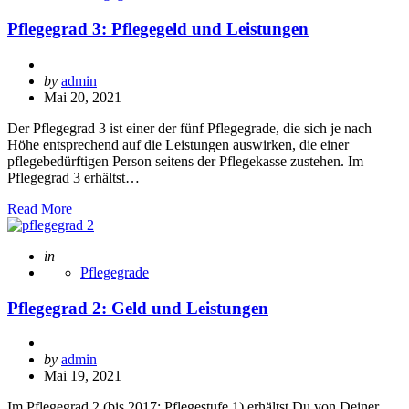
Pflegegrad 3: Pflegegeld und Leistungen
Posted
by
admin
by
Mai 20, 2021
Der Pflegegrad 3 ist einer der fünf Pflegegrade, die sich je nach
Höhe entsprechend auf die Leistungen auswirken, die einer
pflegebedürftigen Person seitens der Pflegekasse zustehen. Im
Pflegegrad 3 erhältst…
Read More
Posted
in
Pflegegrade
Pflegegrad 2: Geld und Leistungen
Posted
by
admin
by
Mai 19, 2021
Im Pflegegrad 2 (bis 2017: Pflegestufe 1) erhältst Du von Deiner