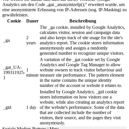
Analytics um den Code „gat._anonymizeIp();“ erweitert wurde, um
eine anonymisierte Erfassung von IP-Adressen (sog. IP-Masking) zu
gewährleisten.
Cookie
Dauer
Beschreibung
The _ga cookie, installed by Google Analytics,
calculates visitor, session and campaign data
2
and also keeps track of site usage for the site's
_ga
years
analytics report. The cookie stores information
anonymously and assigns a randomly
generated number to recognize unique visitors.
A variation of the _gat cookie set by Google
Analytics and Google Tag Manager to allow
_gat_UA-
1
website owners to track visitor behaviour and
199311925-
minute
measure site performance. The pattern element
1
in the name contains the unique identity
number of the account or website it relates to.
Installed by Google Analytics, _gid cookie
stores information on how visitors use a
website, while also creating an analytics report
_gid
1 day
of the website's performance. Some of the data
that are collected include the number of
visitors, their source, and the pages they visit
anonymously.
Soziale-Medien-Buttons | Meta