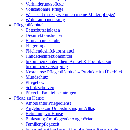
Verhinderungspflege
Vollstationäre Pflege
Was steht mir zu, wenn ich meine Mutter pflege?
Wohnraumanpassung
Pflegehilfsmittel
Bettschutzeinlagen
Desinfektionstücher
Einmalhandschuhe
Fingerlinge
Flächendesinfektionsmittel
Händedesinfektionsmittel
Inkontinenzmaterialien: Artikel & Produkte zur
Inkontinenzversorgung
Kostenlose Pflegehilfsmittel – Produkte im Überblick
Mundschutz
Pflegebox
Schutzschürzen
Pflegehilfsmittel beantragen
Pflege zu Hause
Ambulanter Pflegedienst
Angebote zur Unterstützung im Alltag
Betreuung zu Hause
Entlastung für pflegende Angehörige
Familienpflegezeit
Finanzielle Absicherung für pflegende Angehörige