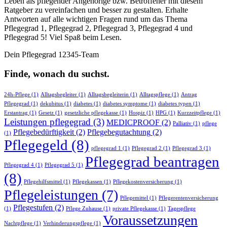
Leben als pflegender Angehörige bzw. Betroffener mit diesem
Ratgeber zu vereinfachen und besser zu gestalten. Erhalte
Antworten auf alle wichtigen Fragen rund um das Thema
Pflegegrad 1, Pflegegrad 2, Pflegegrad 3, Pflegegrad 4 und
Pflegegrad 5! Viel Spaß beim Lesen.
Dein Pflegegrad 12345-Team
Finde, wonach du suchst.
24h-Pflege
(1)
Alltagsbegleiter
(1)
Alltagsbegleiterin
(1)
Alltagspflege
(1)
Antrag
Pflegegrad
(1)
dekubitus
(1)
diabetes
(1)
diabetes symptome
(1)
diabetes typen
(1)
Erstantrag
(1)
Gesetz
(1)
gesetzliche pflegekasse
(1)
Hospiz
(1)
HPG
(1)
Kurzzeitpflege
(1)
Leistungen pflegegrad
(3)
MEDICPROOF
(2)
Palliativ
(1)
pflege
Pflegebedürftigkeit
(2)
Pflegebegutachtung
(2)
(1)
Pflegegeld
(8)
pflegegrad 1
(1)
Pflegegrad 2
(1)
Pflegegrad 3
(1)
Pflegegrad beantragen
Pflegegrad 4
(1)
Pflegegrad 5
(1)
(8)
Pflegehilfsmittel
(1)
Pflegekassen
(1)
Pflegekostenversicherung
(1)
Pflegeleistungen
(7)
Pflegemittel
(1)
Pflegerentenversicherung
Pflegestufen
(2)
(1)
Pflege Zuhause
(1)
private Pflegekasse
(1)
Tagespflege
Voraussetzungen
Nachtpflege
(1)
Verhinderungspflege
(1)