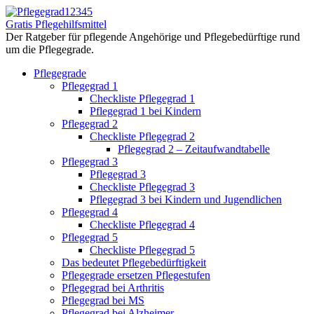
Menu
Pflegegrad12345
Gratis Pflegehilfsmittel
Search
Der Ratgeber für pflegende Angehörige und Pflegebedürftige rund
um die Pflegegrade.
Pflegegrade
Pflegegrad 1
Checkliste Pflegegrad 1
Pflegegrad 1 bei Kindern
Pflegegrad 2
Checkliste Pflegegrad 2
Pflegegrad 2 – Zeitaufwandtabelle
Pflegegrad 3
Pflegegrad 3
Checkliste Pflegegrad 3
Pflegegrad 3 bei Kindern und Jugendlichen
Pflegegrad 4
Checkliste Pflegegrad 4
Pflegegrad 5
Checkliste Pflegegrad 5
Das bedeutet Pflegebedürftigkeit
Pflegegrade ersetzen Pflegestufen
Pflegegrad bei Arthritis
Pflegegrad bei MS
Pflegegrad bei Alzheimer