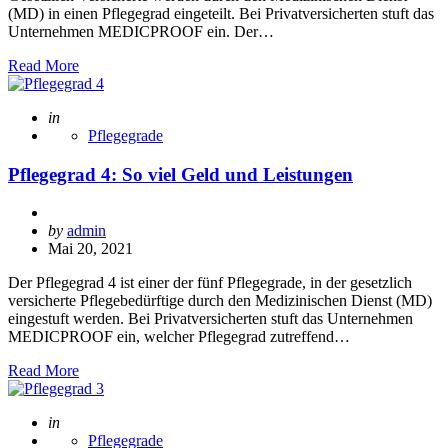
(MD) in einen Pflegegrad eingeteilt. Bei Privatversicherten stuft das
Unternehmen MEDICPROOF ein. Der…
Read More
Posted
in
Pflegegrade
Pflegegrad 4: So viel Geld und Leistungen
Posted
by
admin
by
Mai 20, 2021
Der Pflegegrad 4 ist einer der fünf Pflegegrade, in der gesetzlich
versicherte Pflegebedürftige durch den Medizinischen Dienst (MD)
eingestuft werden. Bei Privatversicherten stuft das Unternehmen
MEDICPROOF ein, welcher Pflegegrad zutreffend…
Read More
Posted
in
Pflegegrade