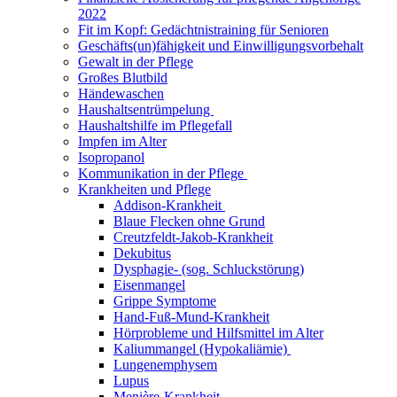
2022
Fit im Kopf: Gedächtnistraining für Senioren
Geschäfts(un)fähigkeit und Einwilligungsvorbehalt
Gewalt in der Pflege
Großes Blutbild
Händewaschen
Haushaltsentrümpelung
Haushaltshilfe im Pflegefall
Impfen im Alter
Isopropanol
Kommunikation in der Pflege
Krankheiten und Pflege
Addison-Krankheit
Blaue Flecken ohne Grund
Creutzfeldt-Jakob-Krankheit
Dekubitus
Dysphagie- (sog. Schluckstörung)
Eisenmangel
Grippe Symptome
Hand-Fuß-Mund-Krankheit
Hörprobleme und Hilfsmittel im Alter
Kaliummangel (Hypokaliämie)
Lungenemphysem
Lupus
Menière-Krankheit