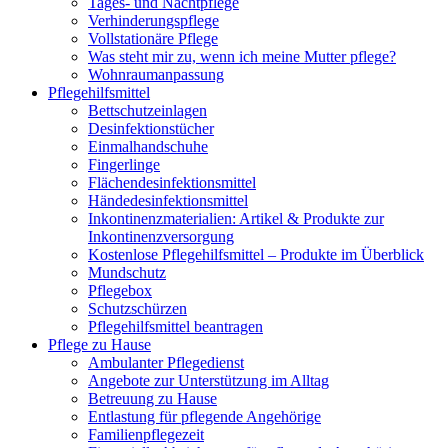
Tages- und Nachtpflege
Verhinderungspflege
Vollstationäre Pflege
Was steht mir zu, wenn ich meine Mutter pflege?
Wohnraumanpassung
Pflegehilfsmittel
Bettschutzeinlagen
Desinfektionstücher
Einmalhandschuhe
Fingerlinge
Flächendesinfektionsmittel
Händedesinfektionsmittel
Inkontinenzmaterialien: Artikel & Produkte zur
Inkontinenzversorgung
Kostenlose Pflegehilfsmittel – Produkte im Überblick
Mundschutz
Pflegebox
Schutzschürzen
Pflegehilfsmittel beantragen
Pflege zu Hause
Ambulanter Pflegedienst
Angebote zur Unterstützung im Alltag
Betreuung zu Hause
Entlastung für pflegende Angehörige
Familienpflegezeit