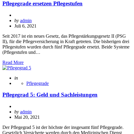
Pflegegrade ersetzen Pflegestufen
Posted
by
admin
by
Juli 6, 2021
Seit 2017 ist ein neues Gesetz, das Pflegestärkungsgesetz II (PSG
II), für die Pflegeversicherung in Kraft getreten. Die bisherigen drei
Pflegestufen wurden durch fünf Pflegegrade ersetzt. Beide Systeme
(Pflegestufen und…
Read More
Posted
in
Pflegegrade
Pflegegrad 5: Geld und Sachleistungen
Posted
by
admin
by
Mai 20, 2021
Der Pflegegrad 5 ist der höchste der insgesamt fünf Pflegegrade.
Gesetzlich Versicherte werden durch den Medizinischen Dienst