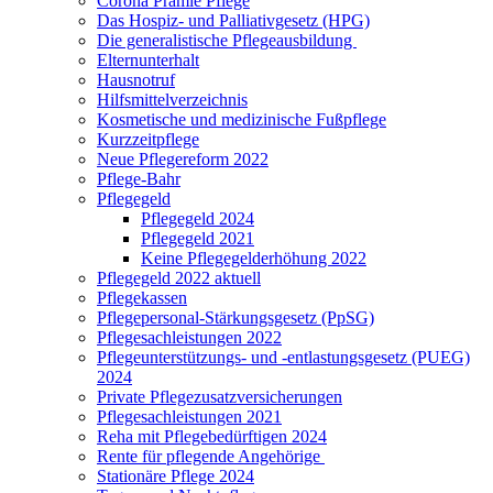
Corona Prämie Pflege
Das Hospiz- und Palliativgesetz (HPG)
Die generalistische Pflegeausbildung
Elternunterhalt
Hausnotruf
Hilfsmittelverzeichnis
Kosmetische und medizinische Fußpflege
Kurzzeitpflege
Neue Pflegereform 2022
Pflege-Bahr
Pflegegeld
Pflegegeld 2024
Pflegegeld 2021
Keine Pflegegelderhöhung 2022
Pflegegeld 2022 aktuell
Pflegekassen
Pflegepersonal-Stärkungsgesetz (PpSG)
Pflegesachleistungen 2022
Pflegeunterstützungs- und -entlastungsgesetz (PUEG)
2024
Private Pflegezusatzversicherungen
Pflegesachleistungen 2021
Reha mit Pflegebedürftigen 2024
Rente für pflegende Angehörige
Stationäre Pflege 2024