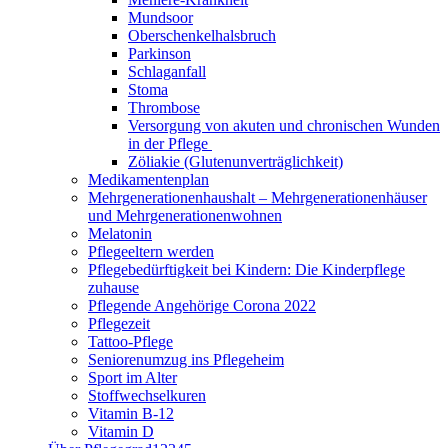
Mundsoor
Oberschenkelhalsbruch
Parkinson
Schlaganfall
Stoma
Thrombose
Versorgung von akuten und chronischen Wunden
in der Pflege
Zöliakie (Glutenunverträglichkeit)
Medikamentenplan
Mehrgenerationenhaushalt – Mehrgenerationenhäuser
und Mehrgenerationenwohnen
Melatonin
Pflegeeltern werden
Pflegebedürftigkeit bei Kindern: Die Kinderpflege
zuhause
Pflegende Angehörige Corona 2022
Pflegezeit
Tattoo-Pflege
Seniorenumzug ins Pflegeheim
Sport im Alter
Stoffwechselkuren
Vitamin B-12
Vitamin D