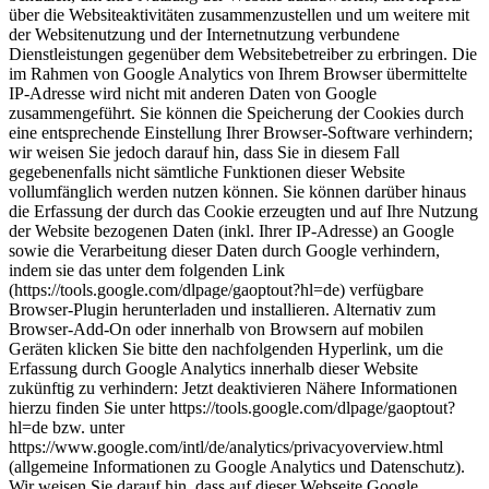
über die Websiteaktivitäten zusammenzustellen und um weitere mit
der Websitenutzung und der Internetnutzung verbundene
Dienstleistungen gegenüber dem Websitebetreiber zu erbringen. Die
im Rahmen von Google Analytics von Ihrem Browser übermittelte
IP-Adresse wird nicht mit anderen Daten von Google
zusammengeführt. Sie können die Speicherung der Cookies durch
eine entsprechende Einstellung Ihrer Browser-Software verhindern;
wir weisen Sie jedoch darauf hin, dass Sie in diesem Fall
gegebenenfalls nicht sämtliche Funktionen dieser Website
vollumfänglich werden nutzen können. Sie können darüber hinaus
die Erfassung der durch das Cookie erzeugten und auf Ihre Nutzung
der Website bezogenen Daten (inkl. Ihrer IP-Adresse) an Google
sowie die Verarbeitung dieser Daten durch Google verhindern,
indem sie das unter dem folgenden Link
(https://tools.google.com/dlpage/gaoptout?hl=de) verfügbare
Browser-Plugin herunterladen und installieren. Alternativ zum
Browser-Add-On oder innerhalb von Browsern auf mobilen
Geräten klicken Sie bitte den nachfolgenden Hyperlink, um die
Erfassung durch Google Analytics innerhalb dieser Website
zukünftig zu verhindern: Jetzt deaktivieren Nähere Informationen
hierzu finden Sie unter https://tools.google.com/dlpage/gaoptout?
hl=de bzw. unter
https://www.google.com/intl/de/analytics/privacyoverview.html
(allgemeine Informationen zu Google Analytics und Datenschutz).
Wir weisen Sie darauf hin, dass auf dieser Webseite Google