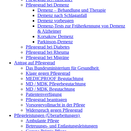
Pflegegrad bei Demenz
Demenz – Behandlung und Therapie
Demenz nach Schlaganfall
Demenz vorbeugen
Demenz-Tests zur Früherkennung von Demenz
& Alzheimer
Korsakow Demenz
Parkinson-Demenz
Pflegegrad bei Diabetes
Pflegegrad bei Rheuma
Pflegegrad bei Migräne
Antrag auf Pflegegrad
Das Bundesministerium für Gesundheit
Klage gegen Pflegegrad
MEDICPROOF Begutachtung
MD / MDK Pflegebegutachtung
MD / MDK Begutachtung
Patientenverfügung
Pflegegrad beantragen
Vorsorgevollmacht in der Pflege
Widerspruch gegen Pflegegrad
Pflegeleistungen (Überarbeitungen)
Ambulante Pflege
Betreuungs- und Entlastungsleistungen